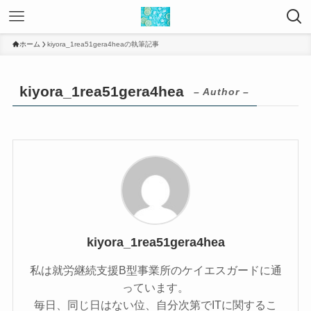
ホーム
kiyora_1rea51gera4heaの執筆記事
kiyora_1rea51gera4hea
– Author –
kiyora_1rea51gera4hea
私は就労継続支援B型事業所のケイエスガードに通
っています。
毎日、同じ日はない位、自分次第でITに関するこ