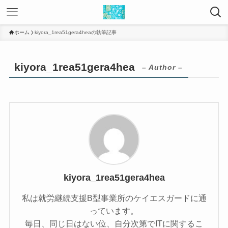
ホーム
kiyora_1rea51gera4heaの執筆記事
kiyora_1rea51gera4hea
– Author –
kiyora_1rea51gera4hea
私は就労継続支援B型事業所のケイエスガードに通
っています。
毎日、同じ日はない位、自分次第でITに関するこ